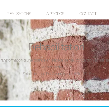
RÉALISATIONS
A PROPOS
CONTACT
Réhabilitation
Transformation d'une grange en espace de vie, conception et réalisa
Maison individuelle.
- Saint-Laurent-De-Chamousset (69) · 2015 -